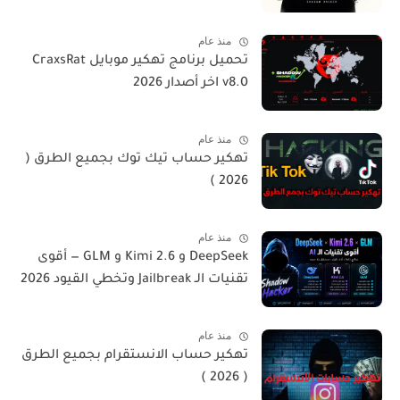
منذ عام
تحميل برنامج تهكير موبايل CraxsRat
v8.0 اخر أصدار 2026
منذ عام
تهكير حساب تيك توك بجميع الطرق (
2026 )
منذ عام
DeepSeek و Kimi 2.6 و GLM — أقوى
تقنيات الـ Jailbreak وتخطي القيود 2026
منذ عام
تهكير حساب الانستقرام بجميع الطرق
( 2026 )