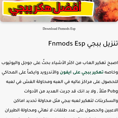
Download Fnmods Esp
ل ببجي Fnmods Esp
ح تهكير العاب من اكثر الأشياء بحثً على جوجل واليوتيوب
اصه
تهكير ببجي على ايفون
والأندرويد وايضاً على المحاكي
صول على مراكز عاليه في العبه ومحاولة الغش في لعبه
Pubg مثلاً , ولا بد انك قد جربت العديد من الأدوات
سكربتات لتهكير لعبه ببجي مثل محاولة تحديد اماكن
عبين والحصول على عدد طلقات لا نهائي ومحاولة الطيران