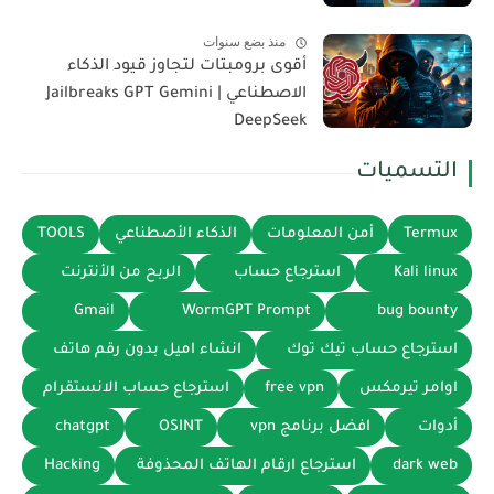
منذ بضع سنوات
أقوى برومبتات لتجاوز قيود الذكاء
الاصطناعي | Jailbreaks GPT Gemini
DeepSeek
التسميات
Termux
أمن المعلومات
الذكاء الأصطناعي
TOOLS
Kali linux
استرجاع حساب
الربح من الأنترنت
Gmail
WormGPT Prompt
bug bounty
استرجاع حساب تيك توك
انشاء اميل بدون رقم هاتف
اوامر تيرمكس
free vpn
استرجاع حساب الانستقرام
أدوات
افضل برنامج vpn
OSINT
chatgpt
dark web
استرجاع ارقام الهاتف المحذوفة
Hacking