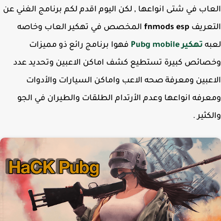
اب في شتى انواعها , لكن اليوم اقدم لكم برنامج الغني عن
تعريف
fnmods esp
المخصص في تهكير العاب وخاصه
به
تهكير Pubg mobile
فهوا برنامج رائع ذو مميزات
ائص كبيرة تستطيع كشف اماكن الاعبين وتحديد عدد
عبين ومعرفة صحه الاعب واماكن السيارات والأدوات
رفه انواعها وعدم الأرتدام الطلقات والطيران في الجو
كثير .