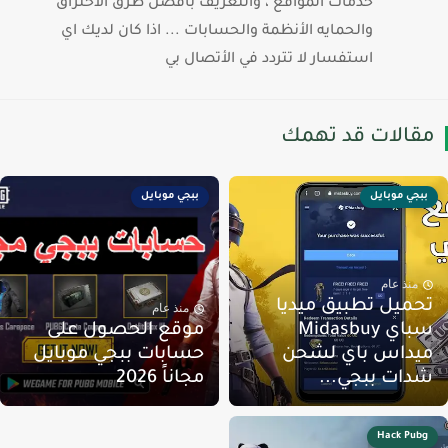
خدمات المواقع ، والتعريف بأفضل طرق الأختراق
والحمايه الأنظمة والحسابات ... اذا كان لديك اي
استفسار لا تتردد في الأتصال بي
قالات قد تهمك
ببجي موبايل
ببجي موبايل
منذ عام
حميل تطبيق ميديا
منذ عام
سباي Midasbuy
موقع الحصول على
يداس باي لشحن
حسابات ببجي موبايل
دات ببجي...
مجاناً 2026
Hack Pubg