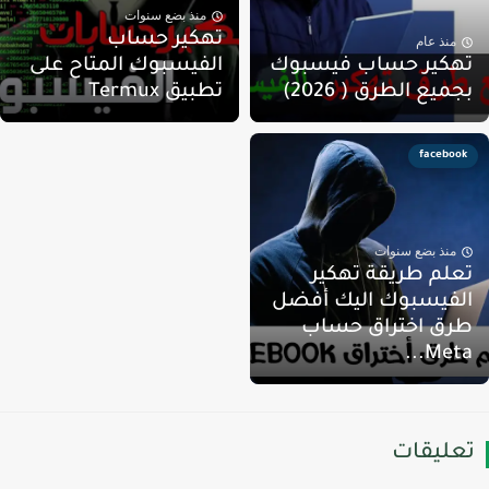
منذ بضع سنوات
تهكير حساب
منذ عام
هكير حساب فيسبوك
الفيسبوك المتاح على
جميع الطرق ( 2026)
تطبيق Termux
facebook
منذ بضع سنوات
علم طريقة تهكير
لفيسبوك اليك أفضل
رق اختراق حساب
Meta..
عليقات