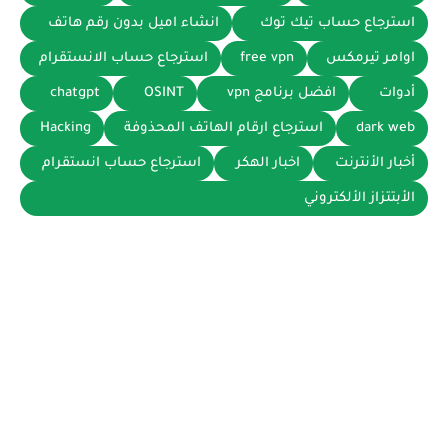
استرجاع حساب تيك توك
انشاء اميل بدون رقم هاتف
اوامر تيرمكس
free vpn
استرجاع حساب الانستقرام
أدوات
افضل برنامج vpn
OSINT
chatgpt
dark web
استرجاع ارقام الهاتف المحذوفة
Hacking
أخبار الأنترنت
اخبار الهكر
استرجاع حساب انستقرام
الأبتتزاز الألكتروني