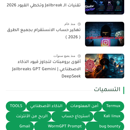
تقنيات الـ Jailbreak وتخطي القيود 2026
منذ عام
تهكير حساب الانستقرام بجميع الطرق
( 2026 )
منذ بضع سنوات
أقوى برومبتات لتجاوز قيود الذكاء
الاصطناعي | Jailbreaks GPT Gemini
DeepSeek
التسميات
Termux
أمن المعلومات
الذكاء الأصطناعي
TOOLS
Kali linux
استرجاع حساب
الربح من الأنترنت
Gmail
WormGPT Prompt
bug bounty