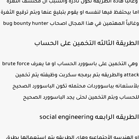
لباً هاذه الطريقة تكون نادرة والسبب ان مكتشف الثغرة
 بيحتفظ فيها لنفسه او يقوم بتبليغ عنها وبتم ترقيع الثغرة
باً المهتمين في هذا المجال اصحاب bug bounty hunter
طريقة الثالثه التخمين على الحساب
وهي التخمين على باسوورد الحساب او ما يعرف brute force
attack والطريقه بتم برمجه سكربت وظيفته يتم تخمين
ستعانه بباسووردات محتمله تكون الباسوورد الصحيح
ساب وبتم التخمين لحتى يجد الباسوورد الصحيح
قه الرابعه social engineering
الهندسه الأجتماعيه وهاي الطريقه بتم استعمالها بطرق