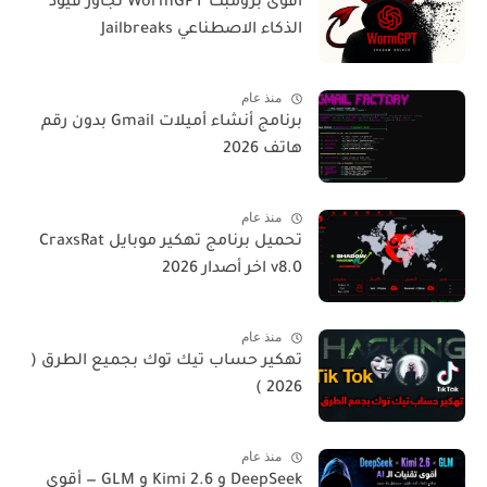
اقوى برومبت WormGPT تجاوز قيود
الذكاء الاصطناعي Jailbreaks
منذ عام
برنامج أنشاء أميلات Gmail بدون رقم
هاتف 2026
منذ عام
تحميل برنامج تهكير موبايل CraxsRat
v8.0 اخر أصدار 2026
منذ عام
تهكير حساب تيك توك بجميع الطرق (
2026 )
منذ عام
DeepSeek و Kimi 2.6 و GLM — أقوى