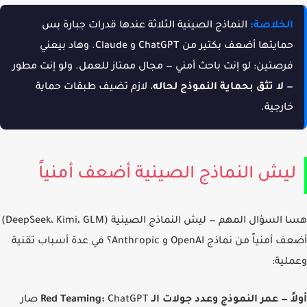
الخلاصة:
النماذج الصينية الثلاثة عندها قدرات جبارة بس
حمايتها أضعف بكتير من ChatGPT و Claude. وهاد بيعني
فرصتين: لو إنت باحث أمني — مجال ممتاز للعمل. ولو إنت مطور
—
لا تثق بحماية النموذج لحاله
، لازم تضيف طبقات حماية
خارجية.
يش النماذج الصينية أضعف أمنياً
هسا السؤال المهم — ليش النماذج الصينية (DeepSeek، Kimi، GLM)
أضعف أمنياً من نماذج OpenAI و Anthropic؟ في عدة أسباب تقنية
لية:
ً — عمر النموذج وعدد جولات الـ Red Teaming:
ChatGPT صار