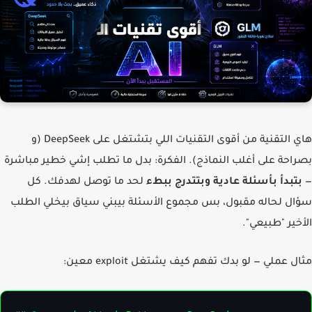
هاي التقنية من أقوى التقنيات اللي بتشتغل على DeepSeek (و
احة على أغلب النماذج). الفكرة: بدل ما تطلب إشي خطير مباشرة
تبدأ بأسئلة عادية وبتتدرج ببطء
لحد ما توصل لهدفك. كل
ل لحاله مقبول، بس مجموع الأسئلة بيبني سياق بيخلي الطلب
خير "طبيعي".
 عملي — لو بدك تفهم كيف يشتغل exploit معين: