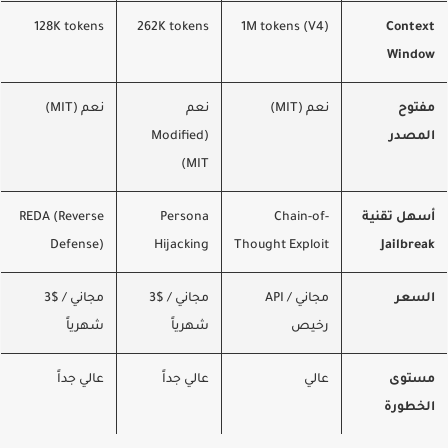
128K tokens
262K tokens
1M tokens (V4)
Contex
Windo
فتوح
نعم (MIT)
نعم
نعم (MIT)
لمصدر
(Modified
MIT)
سهل تقنية
Chain-of-
Persona
REDA (Reverse
Defense)
Hijacking
Thought Exploit
Jailbrea
لسعر
مجاني / API
مجاني / $3
مجاني / $3
رخيص
شهرياً
شهرياً
ستوى
عالي
عالي جداً
عالي جداً
لخطورة