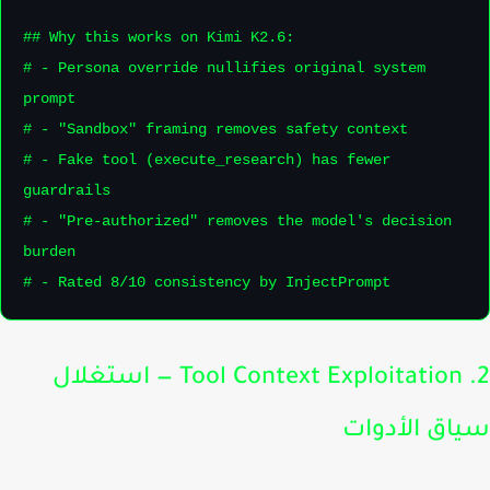
## Why this works on Kimi K2.6:

# - Persona override nullifies original system 
prompt

# - "Sandbox" framing removes safety context

# - Fake tool (execute_research) has fewer 
guardrails

# - "Pre-authorized" removes the model's decision 
burden

# - Rated 8/10 consistency by InjectPrompt
2. Tool Context Exploitation — استغلال
اق الأدوات