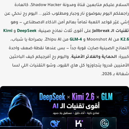
السلام عليكم متابعين قناة ومدونة Shadow Hacker، كالعادة
علكم اليوم بموضوع نار وجبار ومطلوب كتير... اليوم رح نحكي عن
 غيّر قواعد اللعبة تماماً بعالم أمن الذكاء الاصطناعي — وهو
 الـ Jailbreak
على أقوى ثلاث نماذج صينية:
DeepSeek
و
Kimi
K
من Moonshot AI و
GLM-4
من Zhipu AI. بصراحة يا شباب،
ماذج الصينية صارت قوية جداً — بس عندها نقطة ضعف واحدة
رة:
الحماية والفلاتر الأمنية
. واليوم رح أفرجيكم كيف الباحثين
منيين قدروا يتجاوزوا كل هاي القيود، وشو التقنيات اللي لسا
 بـ 2026.