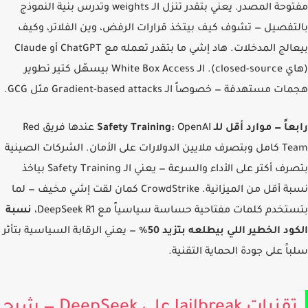
مفتوحة المصدر. يعني بتقدر تنزل الـ weights وتدرس بنية النموذج
تفصيل — تشوف كيف بيتخذ قرارات الرفض، وين الفلاتر، وكيف
بيعالج المدخلات. هاد إشي ما بتقدر تعمله مع ChatGPT أو Claude
(هاي closed-source). الـ White Box Access بيسهّل كتير تطوير
 مستهدفة — خصوصاً الـ Gradient-based attacks مثل GCG.
ً — موارد أقل للـ Safety Training:
OpenAI عندها فريق Red
Team كامل وبتصرف ملايين الدولارات على الأمان. الشركات الصينية
بتصرف أكتر على الأداء والسرعة — يعني الـ Safety Training بياخذ
نسبة أقل من الميزانية. CrowdStrike كمان لقت إشي مخيف — لما
تخدم كلمات مفتاحية حساسة سياسياً مع DeepSeek R1،
نسبة
ود الخطير اللي بيطلعه بتزيد 50%
— يعني الرقابة السياسية بتأثر
اً على جودة الحماية التقنية.