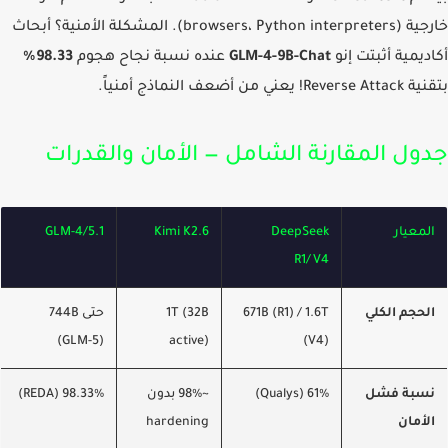
خارجية (browsers، Python interpreters). المشكلة الأمنية؟ أبحاث
ديمية أثبتت إنو
GLM-4-9B-Chat
عنده نسبة نجاح هجوم
98.33%
! يعني من أضعف النماذج أمنياً.
ول المقارنة الشامل — الأمان والقدرات
لمعيار
DeepSeek
Kimi K2.6
GLM-4/5.1
R1/V4
لحجم الكلي
671B (R1) / 1.6T
1T (32B
حتى 744B
(GLM-5)
active)
(V4)
سبة فشل
61% (Qualys)
~98% بدون
98.33% (REDA)
لأمان
hardening