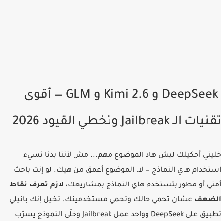
DeepSeek و Kimi 2.6 و GLM — أقوى
الـ Jailbreak وتخطي القيود 2026
ني أحكيلك ليش هاد الموضوع مهم... مش لأننا بدنا نسيء
خدام هاي النماذج — لا، الموضوع أعمق من هيك. لو إنت باحث
ي أو مطور بتستخدم هاي النماذج بمشاريعك،
لازم تعرف نقاط
ضعف
عشان تحمي حالك وتحمي مستخدمينك. تخيل إنك بانيلي
تطبيق على DeepSeek وواحد عمل Jailbreak وخلّى النموذج يسرّب