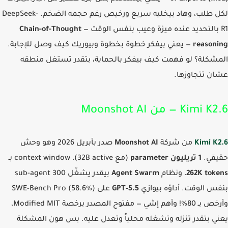
لكل طلب، وهاد بيخليه سريع ورخيص رغم حجمه الضخم. DeepSeek-
Chain-of-Thought
reason
— يعني بيفكر خطوة بخطوة وبيوريك كيف وصل للإجابة.
شكلة؟ لو فهمت كيف بيفكر بالحماية، بتقدر تستغل منطقه
ن تتجاوزها.
Kimi — من Moonshot AI
Kimi K
من شركة
Moonshot AI
صدر بأبريل 2026 وهو وحش
قي.
1 تريليون parameter
(مع 32B active)، context window بـ
262K tok
، ونظام
Agent Swarm
بيقدر يشغّل 300 sub-agent
س الوقت. أداؤه بيوازي
GPT-5.5
على SWE-Bench Pro (58.6%)
وأرخص بـ 80%! وأهم إشي — مفتوح المصدر برخصة Modified MIT،
ي بتقدر تنزله وتشغله محلياً وتعدل عليه. بس هون المشكلة