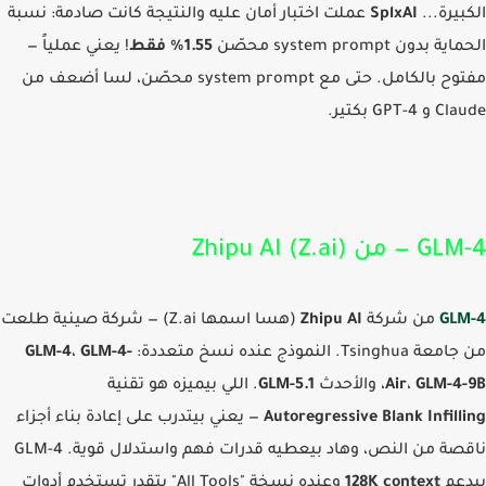
بيرة...
SplxAI
عملت اختبار أمان عليه والنتيجة كانت صادمة: نسبة
 بدون system prompt محصّن
1.55% فقط
! يعني عملياً —
مفتوح بالكامل. حتى مع system prompt محصّن، لسا أضعف من
GPT-4 بكتير.
من Zhipu AI (Z.ai)
GL
من شركة
Zhipu AI
(هسا اسمها Z.ai) — شركة صينية طلعت
Tsingh. النموذج عنده نسخ متعددة:
GLM-4-
،
GLM-4
GLM-4
،
Air
، والأحدث
GLM-5.1
. اللي بيميزه هو تقنية
Autoregressive Blank Infill
— يعني بيتدرب على إعادة بناء أجزاء
ناقصة من النص، وهاد بيعطيه قدرات فهم واستدلال قوية. GLM-4
عم
128K context
وعنده نسخة "All Tools" بتقدر تستخدم أدوات