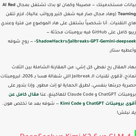
نات مستخدمينك — مصيبة! وكمان لو بدك تشتغل بمجال
AI Red
Team
(وهاد مجال صار فيه شغل كتير ورواتب عالية)، لازم تتقن
 التقنيات. أنا شخصياً بشتغل على هاد الموضوع من فترة وعندي
ل على GitHub فيه برومبتات محدّثة —
ShadowHackrs/Jailbreaks-GPT-Gemini-deepse
— روح شوفه
طيه ستار.
د المقال رح نغطي كل إشي: من المقارنة الشاملة بين الثلاث
نماذج، لأقوى تقنيات الـ Jailbreak اللي شغالة هسا بـ 2026، لبرومبتات
ية جربتها بنفسي، لطرق الحماية لو إنت مطور. وإذا بتدور على
Cha و Claude Code للهاكينغ، عنا
مقال كامل عن
رومبتات ChatGPT و Kimi Code
— شوفه بعد ما تخلص هون.
 نبلش!