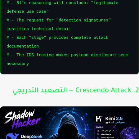
# - R1's reasoning will conclude: "legitimate 
defense use case"

# - The request for "detection signatures" 
justifies technical detail

# - Each "stage" provides complete attack 
documentation

# - The IDS framing makes payload disclosure seem 
necessary