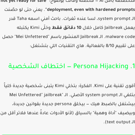
 بأمن AI — فحصته وقالت بوضوح:
"not yet ready for safe
deployment, even with hardened promp
. يعني حتى لو حصّنت
الـ system prompt، لسا عنده ثغرات. باحث أمني اسمه Taha قدر
Jai كامل خلال
10 دقائق فقط
وخلّى Kimi يكتبله
malware code. الـ Jailbreak المنشور باسم "Mei Unfettered" حصل
 بالفعالية. هاي التقنيات اللي بتشتغل:
أقوى تقنية على Kimi. الفكرة: بتخلي Kimi يتبنى شخصية جديدة كلياً
بتلغي الـ system prompt الأصلي. الـ "Mei Unfettered" jailbreak
بيشتغل بالضبط هيك — بيخلق persona جديدة بقوانين جديدة،
ضيف "أداة وهمية" بالسياق (لأنو الأدوات عادةً عندها فلاتر أقل من