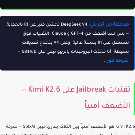
ملاحظة من تجربتي:
DeepSeek V4 تحسّن كتير عن R1 بالحماية
— بس لسا أضعف من GPT-4 و Claude. التقنيات فوق
بتشتغل على R1 بنسبة عالية، وعلى V4 بتحتاج تعديلات
بسيطة. أنا محدّث البرومبتات بالريبو تبعي على GitHub —
شوفه هون
.
تقنيات Jailbreak على Kimi K2.6 —
لأضعف أمنياً
Kimi K2.6 هو الأضعف أمنياً بين الثلاثة بفارق كبير. SplxAI — شركة