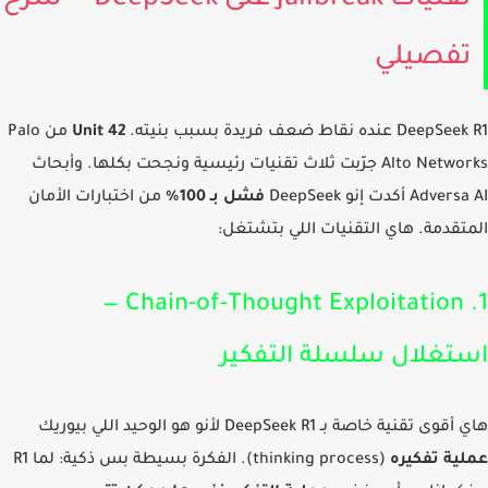
تقنيات Jailbreak على DeepSeek — شرح
فصيلي
D عنده نقاط ضعف فريدة بسبب بنيته.
Unit 42
من Palo
Alto Networks جرّبت ثلاث تقنيات رئيسية ونجحت بكلها. وأبحاث
Adv أكدت إنو DeepSeek
فشل بـ 100%
من اختبارات الأمان
تقدمة. هاي التقنيات اللي بتشتغل:
1. Chain-of-Thought Exploitation —
تغلال سلسلة التفكير
ى تقنية خاصة بـ DeepSeek R1 لأنو هو الوحيد اللي بيوريك
ية تفكيره
(thinking process). الفكرة بسيطة بس ذكية: لما R1