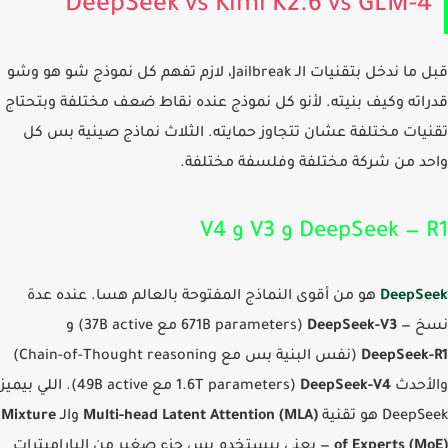
DeepSeek vs Kimi K2.6 vs GLM-
قبل ما ندخل بتقنيات الـ Jailbreak، لازم تفهم كل نموذج شو هو وشو
اته وكيف بنيته. لأنو كل نموذج عنده نقاط ضعف مختلفة وبتحتاج
يات مختلفة عشان تتجاوز حمايته. الثلاث نماذج صينية بس كل
د من شركة مختلفة وفلسفة مختلفة.
DeepSeek — و V3 و V4
DeepS
هو من أقوى النماذج المفتوحة بالعالم هسا. عنده عدة
خ —
DeepSeek-V3
(671B parameters مع 37B active) و
DeepSeek
(نفس البنية بس مع Chain-of-Thought reasoning)
أحدث
DeepSeek-V4
(1.6T parameters مع 49B active). اللي بيميز
Dee هو تقنية
Multi-head Latent Attention (MLA)
والـ
Mixture
of Experts (M
— يعني بيستخدم بس جزء صغير من الباراميترات