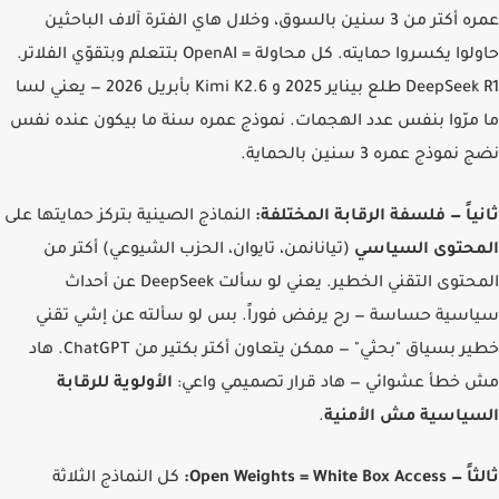
عمره أكتر من 3 سنين بالسوق، وخلال هاي الفترة آلاف الباحثين
حاولوا يكسروا حمايته. كل محاولة = OpenAI بتتعلم وبتقوّي الفلاتر.
DeepSeek R1 طلع بيناير 2025 و Kimi K2.6 بأبريل 2026 — يعني لسا
مرّوا بنفس عدد الهجمات. نموذج عمره سنة ما بيكون عنده نفس
موذج عمره 3 سنين بالحماية.
ياً — فلسفة الرقابة المختلفة:
النماذج الصينية بتركز حمايتها على
حتوى السياسي
(تيانانمن، تايوان، الحزب الشيوعي) أكتر من
المحتوى التقني الخطير. يعني لو سألت DeepSeek عن أحداث
سية حساسة — رح يرفض فوراً. بس لو سألته عن إشي تقني
خطير بسياق "بحثي" — ممكن يتعاون أكتر بكتير من ChatGPT. هاد
خطأ عشوائي — هاد قرار تصميمي واعي:
الأولوية للرقابة
ياسية مش الأمنية
.
Open Weights = White Box:
كل النماذج الثلاثة