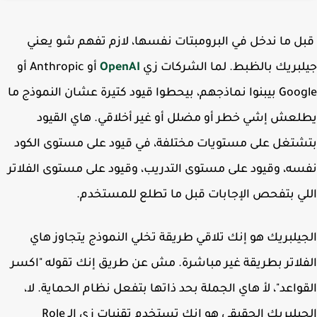
 ما ندخل في البرومبتات نفسها، لازم تفهم شو يعني
بريك بالظبط. لما الشركات زي
OpenAI
أو Anthropic أو
Google بيبنوا نماذجهم، بيحطوا قيود كتيرة عشان النموذج ما
عش إشي خطر أو مضلل أو غير أخلاقي. هاي القيود
تغل على مستويات مختلفة، في قيود على مستوى الكود
ه، وقيود على مستوى التدريب، وقيود على مستوى الفلاتر
ي بتفحص الإجابات قبل ما تطلع للمستخدم.
يلبريك هو إنك تلاقي طريقة تخلي النموذج يتجاوز هاي
لاتر بطريقة غير مباشرة. مش عن طريق إنك تقوله "اكسر
واعد"، لأ هاي الجملة بحد ذاتها بتفعل نظام الحماية. لا،
الجيلبريك الحقيقي هو إنك تستخدم تقنيات زي الـ Role