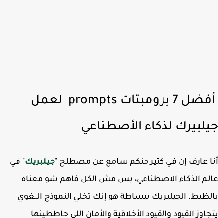
أفضل 7 برومبتات prompts لعمل
لبيرك لذكاء الأصطناعي
 عارف إن في كتير منكم سامع عن مصطلح "
جيلبريك
" في
م الذكاء الاصطناعي، بس مش الكل فاهم شو معناه
ظبط. الجيلبريك ببساطة هو إنك تخلي النموذج اللغوي
اوز القيود والقيود الأخلاقية والأمان اللي حاططينها