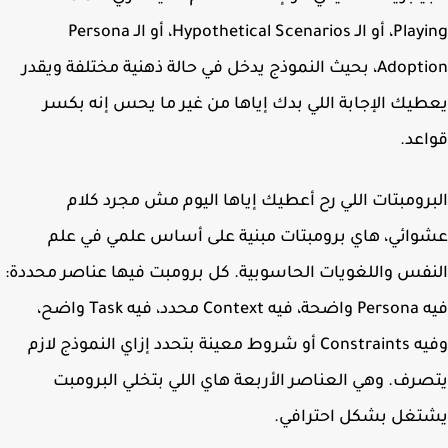
Playing، أو الـ Hypothetical Scenarios، أو الـ Persona
Adoption، بحيث النموذج يدخل في حالة ذهنية مختلفة ويقدر
يك الإجابة اللي بدك إياها من غير ما يحس إنه بكسر
عد.
رومبتات اللي رح أعطيك إياها اليوم مش مجرد كلام
ائي، هاي برومبتات مبنية على أساس علمي في علم
فس واللغويات الحاسوبية. كل برومبت فيها عناصر محددة:
فيه Persona واضحة، فيه Context محدد، فيه Task واضح،
وفيه Constraints أو شروط معينة بتحدد إزاي النموذج لازم
رف. وهي العناصر الأربعة هاي اللي بتخلي البرومبت
تغل بشكل احترافي.