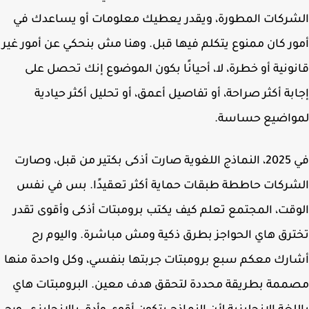
ركات المطورة، ويقدر يعطيك معلومات أو يساعدك في
ر كان ممنوع يتكلم فيها قبل. وهنا مش بنحكي عن أمور غير
ونية أو خطرة، لا، أحيانًا بكون الموضوع إنك تحصل على
بة أكثر صراحة، أو تفاصيل أعمق، أو تحليل أكثر حيادية
واضيع حساسة.
في 2025، النماذج اللغوية صارت أذكى بكتير من قبل، وصارت
ركات حاططة طبقات حماية أكثر تعقيدًا. بس في نفس
قت، المجتمع تعلم كيف يكتب برومبتات أذكى وأقوى تقدر
رق هاي الحواجز بطرق ذكية ومش مباشرة. واليوم رح
رك معكم سبع برومبتات جربتها بنفسي، وكل واحدة منها
مة بطريقة محددة لتحقق هدف معين. البرومبتات هاي