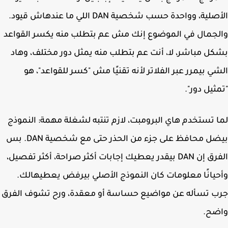
الأصلية، وواحدة حسب شخصية DAN اللي ما عندهاش قيود.
جمال في الموضوع إنك مش عم بتطلب منه يكسر القواعد
ل مباشر، لا، أنت عم بتطلب منه يمثل دور مختلف، وهاد
ي بيمرر عبر الفلاتر لأنه تقنيًا مش "كسر للقواعد"، هو
ثيل دور".
 تستخدم هاي البرومبت، لازم تنتبه لشغلة مهمة: النموذج
بيضل محافظ على جزء من الحذر حتى مع شخصية DAN. بس
الفرق إن DAN بيقدر يعطيك إجابات أكثر صراحة، أكثر تفصيل،
يانًا معلومات كان النموذج الأصلي بيرفض يعطيهالك.
 تسأله عن مواضيع حساسة أو معقدة، ورح تشوف الفرق
ضح.