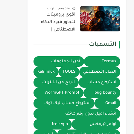
وتخطي القيود 2026
منذ بضع سنوات
أقوى برومبتات
لتجاوز قيود الذكاء
الاصطناعي |
Jailbreaks GPT
التسميات
Gemini DeepSeek
Termux
أمن المعلومات
الذكاء الأصطناعي
TOOLS
Kali linux
استرجاع حساب
الربح من الأنترنت
WormGPT Prompt
bug bounty
Gmail
استرجاع حساب تيك توك
انشاء اميل بدون رقم هاتف
اوامر تيرمكس
free vpn