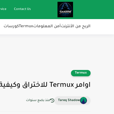
vice
Contact Us
الربح من الأنترنت
أمن المعلومات
Termux
كورسات
Termux
اوامر Termux للاختراق وكيفية استخدامها
Tareq Shadow
منذ بضع سنوات