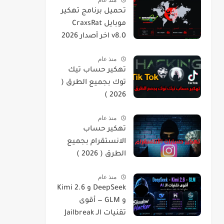
Jailbreaks
تحميل برنامج تهكير
موبايل CraxsRat
v8.0 اخر أصدار 2026
منذ عام
تهكير حساب تيك
توك بجميع الطرق (
2026 )
منذ عام
تهكير حساب
الانستقرام بجميع
الطرق ( 2026 )
منذ عام
DeepSeek و Kimi 2.6
و GLM — أقوى
تقنيات الـ Jailbreak