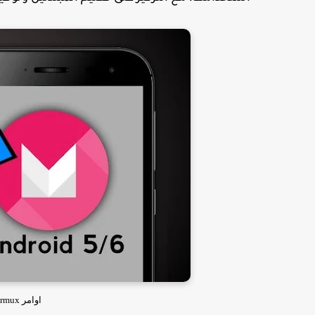
اوامر Termux للاختراق وكيفية استخدامها