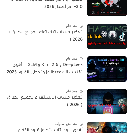
تحميل برنامج تهكير موبايل CraxsRat
v8.0 اخر أصدار 2026
منذ عام
تهكير حساب تيك توك بجميع الطرق (
2026 )
منذ عام
DeepSeek و Kimi 2.6 و GLM — أقوى
تقنيات الـ Jailbreak وتخطي القيود 2026
منذ عام
تهكير حساب الانستقرام بجميع الطرق
( 2026 )
منذ بضع سنوات
أقوى برومبتات لتجاوز قيود الذكاء