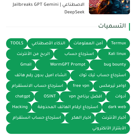
الاصطناعي | Jailbreaks GPT Gemini
DeepSeek
التسميات
Termux
أمن المعلومات
الذكاء الأصطناعي
TOOLS
Kali linux
استرجاع حساب
الربح من الأنترنت
Gmail
WormGPT Prompt
bug bounty
استرجاع حساب تيك توك
انشاء اميل بدون رقم هاتف
اوامر تيرمكس
free vpn
استرجاع حساب الانستقرام
أدوات
افضل برنامج vpn
OSINT
chatgpt
dark web
استرجاع ارقام الهاتف المحذوفة
Hacking
أخبار الأنترنت
اخبار الهكر
استرجاع حساب انستقرام
الأبتتزاز الألكتروني