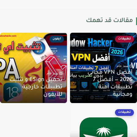
قالات قد تهمك
تطبيقات
ايفون
منذ عام
أفضل VPN مجاني
منذ عام
2026 — أفضل 7
تحميل ESign و تثبيت
طبيقات آمنة
تطبيقات خارجية
مجانية...
للآيفون
تطبيقات