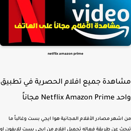
netflix amazon prime
اهدة جميع افلام الحصرية في تطبيق
Netflix Amazon مجاناً
اشهر مصادر الأفلام المجانية هوا ايجي بست وغالباً ما
ث عن طريقة فعاله تحميل افلام من ايجي بست للايفون او