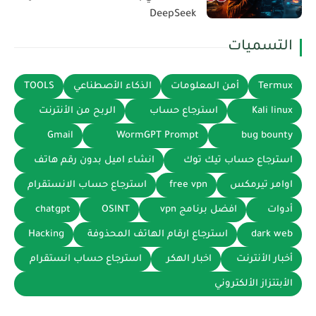
DeepSeek
التسميات
Termux
أمن المعلومات
الذكاء الأصطناعي
TOOLS
Kali linux
استرجاع حساب
الربح من الأنترنت
Gmail
WormGPT Prompt
bug bounty
استرجاع حساب تيك توك
انشاء اميل بدون رقم هاتف
اوامر تيرمكس
free vpn
استرجاع حساب الانستقرام
أدوات
افضل برنامج vpn
OSINT
chatgpt
dark web
استرجاع ارقام الهاتف المحذوفة
Hacking
أخبار الأنترنت
اخبار الهكر
استرجاع حساب انستقرام
الأبتتزاز الألكتروني