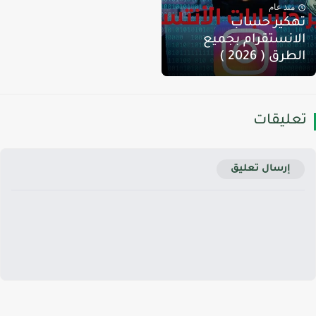
منذ عام
هكير حساب
لانستقرام بجميع
لطرق ( 2026 )
عليقات
إرسال تعليق