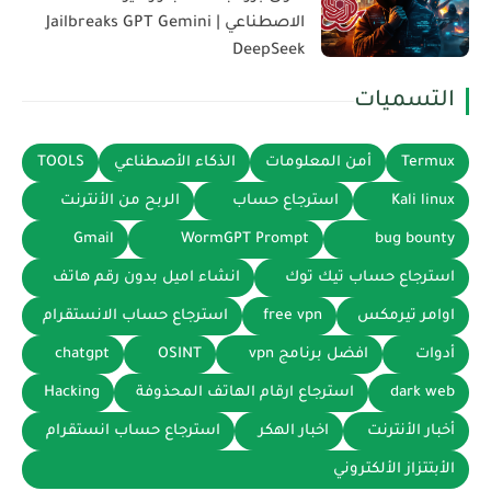
الاصطناعي | Jailbreaks GPT Gemini
DeepSeek
التسميات
Termux
أمن المعلومات
الذكاء الأصطناعي
TOOLS
Kali linux
استرجاع حساب
الربح من الأنترنت
Gmail
WormGPT Prompt
bug bounty
استرجاع حساب تيك توك
انشاء اميل بدون رقم هاتف
اوامر تيرمكس
free vpn
استرجاع حساب الانستقرام
أدوات
افضل برنامج vpn
OSINT
chatgpt
dark web
استرجاع ارقام الهاتف المحذوفة
Hacking
أخبار الأنترنت
اخبار الهكر
استرجاع حساب انستقرام
الأبتتزاز الألكتروني