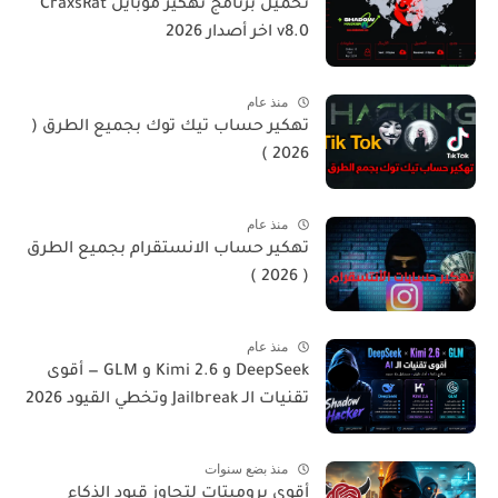
تحميل برنامج تهكير موبايل CraxsRat
v8.0 اخر أصدار 2026
منذ عام
تهكير حساب تيك توك بجميع الطرق (
2026 )
منذ عام
تهكير حساب الانستقرام بجميع الطرق
( 2026 )
منذ عام
DeepSeek و Kimi 2.6 و GLM — أقوى
تقنيات الـ Jailbreak وتخطي القيود 2026
منذ بضع سنوات
أقوى برومبتات لتجاوز قيود الذكاء