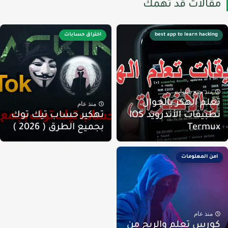
قالات قد تهمك
best app to learn hacking
اختراق حسابات
منذ بضع سنوات
علم الهكر بالجوال
منذ عام
تطبيقات الأندرويد IOS
تهكير حساب تيك توك
Termu
بجميع الطرق ( 2026 )
امن المعلومات
منذ عام
ورس تعلم والربح من