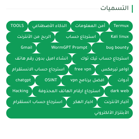
التسميات
Termux
أمن المعلومات
الذكاء الأصطناعي
TOOLS
Kali linux
استرجاع حساب
الربح من الأنترنت
Gmail
WormGPT Prompt
bug bounty
استرجاع حساب تيك توك
انشاء اميل بدون رقم هاتف
اوامر تيرمكس
free vpn
استرجاع حساب الانستقرام
أدوات
افضل برنامج vpn
OSINT
chatgpt
dark web
استرجاع ارقام الهاتف المحذوفة
Hacking
أخبار الأنترنت
اخبار الهكر
استرجاع حساب انستقرام
الأبتتزاز الألكتروني