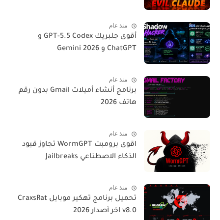
منذ عام
أقوى جلبريك GPT-5.5 Codex و
ChatGPT و Gemini 2026
منذ عام
برنامج أنشاء أميلات Gmail بدون رقم
هاتف 2026
منذ عام
اقوى برومبت WormGPT تجاوز قيود
الذكاء الاصطناعي Jailbreaks
منذ عام
تحميل برنامج تهكير موبايل CraxsRat
v8.0 اخر أصدار 2026