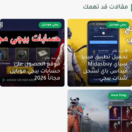
قالات قد تهمك
ببجي موبايل
ببجي موبايل
منذ عام
حميل تطبيق ميديا
منذ عام
سباي Midasbuy
موقع الحصول على
يداس باي لشحن
حسابات ببجي موبايل
دات ببجي...
مجاناً 2026
Hack Pubg