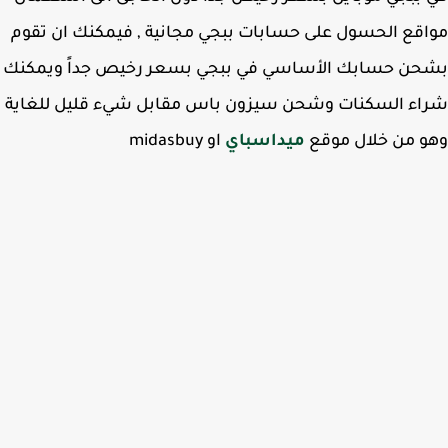
قع الحسول على حسابات ببجي مجانية , فيمكنك ان تقوم
حن حسابك الأساسي في ببجي بسعر رخيص جداً ويمكنك
اء السكنات وشحن سيزون باس مقابل شيء قليل للغاية
 من خلال موقع
ميداسباي
او midasbuy