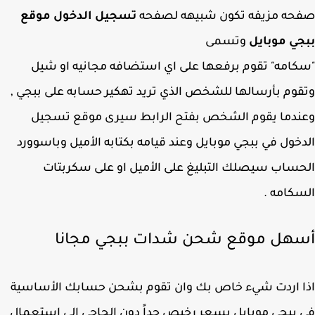
حه مزيفه تكون شبيهه لصفحه
تسجيل الدخول موقع
ي موبايل
وتسمى
امه" تقوم برفعها على اي استضافه مجانيه او شيل
وم بأرسالها للشخص الذي تريد تهكير حسابه على ببجي ,
دما يقوم الشخص بفتح الرابط سيرى موقع تسجيل
خول في ببجي موبايل وعند قيامه بكتابه الأميل وباسوورد
ساب سيصلك التبليغ على الأميل او على سكربتات
كامه .
هل موقع شحن شدات ببجي مجانا
ا اردت شيء خاص بك وان تقوم بشحن حسابك الأساسية
ببجي موبايل بسعر رخيص جداً دون الحاجى الى استعمال