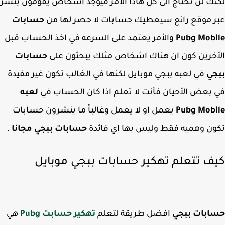
ك لن تحتاج الى كل هاذا الأمر فيوجد اشخاص يقومون بنشر
 موقع رائع سيعطيك حسابات لا حصر لها من
حسابات
Pubg Mob
والأمر يعتمد على السرعه في اخذ الحساب قبل
خرين كون ان هناك اشخاص مثلك يبحثون على
حسابات
جي
في لعبه ببجي موبايل لكنها في الغالب تكون غير مفيدة
بعض الأحيان فأنت لا تعلم اذا كان الحساب في
لعبه
Pubg Mob
يعمل او لا يعمل وغالباً ما ينشرون حسابات
ن وهميه فقط وليس بها اي فائدة
حسابات ببجي مجانا
.
ف تتعلم تهكير حسابات ببجي موبايل
ابات ببجي
افضل طريقة لتعلم
تهكير حسابت Pubg
هي