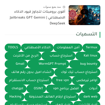
منذ بضع سنوات
أقوى برومبتات لتجاوز قيود الذكاء
الاصطناعي | Jailbreaks GPT Gemini
DeepSeek
التسميات
Termux
أمن المعلومات
الذكاء الأصطناعي
TOOLS
Kali linux
استرجاع حساب
الربح من الأنترنت
Gmail
WormGPT Prompt
bug bounty
استرجاع حساب تيك توك
انشاء اميل بدون رقم هاتف
اوامر تيرمكس
free vpn
استرجاع حساب الانستقرام
أدوات
افضل برنامج vpn
OSINT
chatgpt
dark web
استرجاع ارقام الهاتف المحذوفة
Hacking