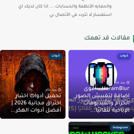
والحمايه الأنظمة والحسابات ... اذا كان لديك اي
استفسار لا تتردد في الأتصال بي
قالات قد تهمك
أدوات
أدوات
منذ عام
HaramBlur – أقوى
منذ عام
ضافة لتغبيش الصور
تحميل أدوات اختبار
لحرام والفيديوهات
اختراق مجانية 2026 |
لإباحية تلقائيًا...
أفضل أدوات الهكر...
instagram