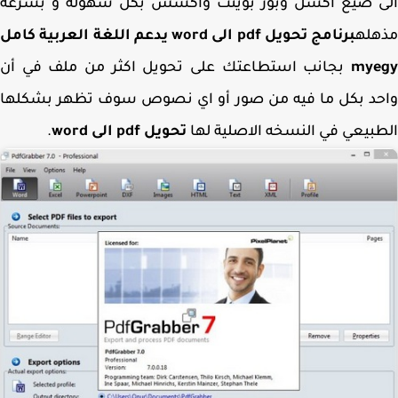
ى صيغ اكسل وبور بوينت واكسس بكل سهوله و بسرعه
هله
برنامج تحويل pdf الى word يدعم اللغة العربية كامل
mye
بجانب استطاعتك على تحويل اكثر من ملف في أن
حد بكل ما فيه من صور أو اي نصوص سوف تظهر بشكلها
بيعي في النسخه الاصلية لها
تحويل pdf الى word
.