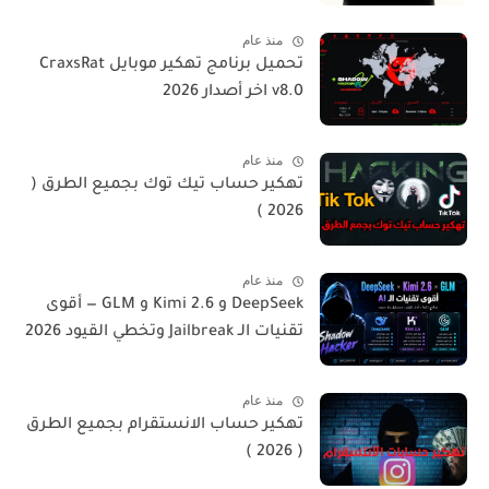
منذ عام
تحميل برنامج تهكير موبايل CraxsRat
v8.0 اخر أصدار 2026
منذ عام
تهكير حساب تيك توك بجميع الطرق (
2026 )
منذ عام
DeepSeek و Kimi 2.6 و GLM — أقوى
تقنيات الـ Jailbreak وتخطي القيود 2026
منذ عام
تهكير حساب الانستقرام بجميع الطرق
( 2026 )