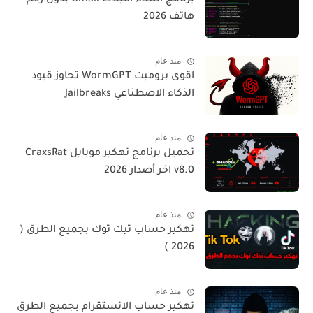
برنامج أنشاء أميلات Gmail بدون رقم
هاتف 2026
منذ عام
اقوى برومبت WormGPT تجاوز قيود
الذكاء الاصطناعي Jailbreaks
منذ عام
تحميل برنامج تهكير موبايل CraxsRat
v8.0 اخر أصدار 2026
منذ عام
تهكير حساب تيك توك بجميع الطرق (
2026 )
منذ عام
تهكير حساب الانستقرام بجميع الطرق