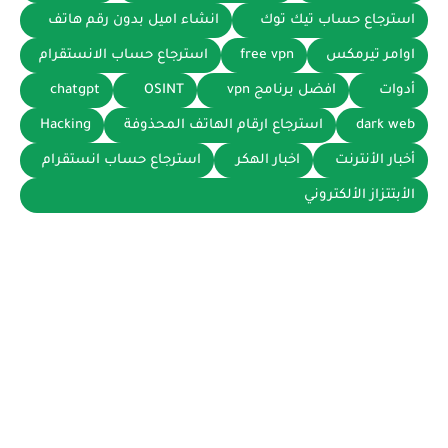
استرجاع حساب تيك توك
انشاء اميل بدون رقم هاتف
اوامر تيرمكس
free vpn
استرجاع حساب الانستقرام
أدوات
افضل برنامج vpn
OSINT
chatgpt
dark web
استرجاع ارقام الهاتف المحذوفة
Hacking
أخبار الأنترنت
اخبار الهكر
استرجاع حساب انستقرام
الأبتتزاز الألكتروني