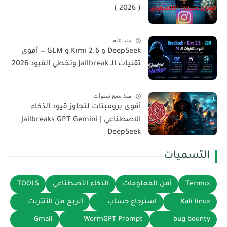
( 2026 )
منذ عام
DeepSeek و Kimi 2.6 و GLM — أقوى
تقنيات الـ Jailbreak وتخطي القيود 2026
منذ بضع سنوات
أقوى برومبتات لتجاوز قيود الذكاء
الاصطناعي | Jailbreaks GPT Gemini
DeepSeek
التسميات
Termux
أمن المعلومات
الذكاء الأصطناعي
TOOLS
Kali linux
استرجاع حساب
الربح من الأنترنت
Gmail
WormGPT Prompt
bug bounty