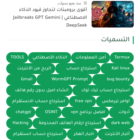
منذ بضع سنوات
أقوى برومبتات لتجاوز قيود الذكاء
الاصطناعي | Jailbreaks GPT Gemini
DeepSeek
التسميات
Termux
أمن المعلومات
الذكاء الأصطناعي
TOOLS
Kali linux
استرجاع حساب
الربح من الأنترنت
Gmail
WormGPT Prompt
bug bounty
استرجاع حساب تيك توك
انشاء اميل بدون رقم هاتف
اوامر تيرمكس
free vpn
استرجاع حساب الانستقرام
أدوات
افضل برنامج vpn
OSINT
chatgpt
dark web
استرجاع ارقام الهاتف المحذوفة
Hacking
أخبار الأنترنت
اخبار الهكر
استرجاع حساب انستقرام