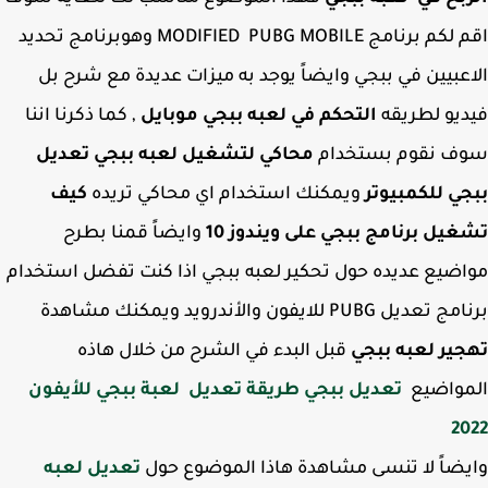
اقم لكم برنامج MODIFIED PUBG MOBILE وهوبرنامج تحديد
عبيين في ببجي وايضاً يوجد به ميزات عديدة مع شرح بل
يو لطريقه
التحكم في لعبه ببجي موبايل
, كما ذكرنا اننا
ف نقوم بستخدام
محاكي لتشغيل لعبه ببجي
تعديل
ي للكمبيوتر
ويمكنك استخدام اي محاكي تريده
كيف
يل برنامج ببجي على ويندوز 10
وايضاً قمنا بطرح
ضيع عديده حول تحكير لعبه ببجي اذا كنت تفضل استخدام
ديل PUBG للايفون والأندرويد ويمكنك مشاهدة
ير لعبه ببجي
قبل البدء في الشرح من خلال هاذه
مواضيع
تعديل ببجي طريقة تعديل لعبة ببجي للأيفون
2
ضاً لا تنسى مشاهدة هاذا الموضوع حول
تعديل لعبه