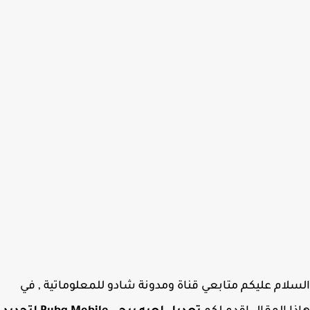
لام عليكم متابعي قناة ومدونة شادو للمعلوماتية , في