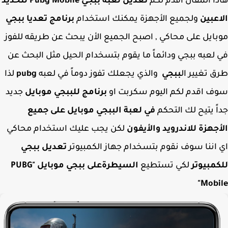
ا المقال اقدم لكم
تعديل لعبه ببجي Pubg Mobile لتحديد
عبين
ولجميع الأجهزة يمكنك استخدام
برنامج تعديا ببجي
ايل على محاكي , اصبح الجميع الأن يبحث عن طريقه للفوز
لعبه ببجي ودائماً ما يقوم بتسخدام الحيل مثل البحث عن
 تغيير ال
ببجي
والذي يجعلك تفوز دوماً في لعبه
pubg
لذا
 اقدم لكم اليوم سكربت او
برنامج للببجي موبايل
جديد
ً يتيح لك التحكم
في لعبة الببجي موبايل على جميع
جهزة للاندرويد والأيفون
لكن يجب عليك استخدام محاكي
اننا سوف نقوم بتسخدام جهاز الكمبيوتر
تعديل ببجي
مبيوتر
لكي تستطيع
السيطرةعلى ببجي موبايل "PUBG
Mobi