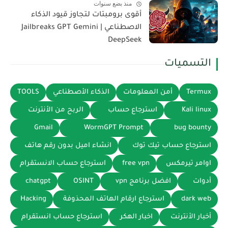
منذ بضع سنوات
أقوى برومبتات لتجاوز قيود الذكاء
الاصطناعي | Jailbreaks GPT Gemini
DeepSeek
التسميات
Termux
أمن المعلومات
الذكاء الأصطناعي
TOOLS
Kali linux
استرجاع حساب
الربح من الأنترنت
Gmail
WormGPT Prompt
bug bounty
استرجاع حساب تيك توك
انشاء اميل بدون رقم هاتف
اوامر تيرمكس
free vpn
استرجاع حساب الانستقرام
أدوات
افضل برنامج vpn
OSINT
chatgpt
dark web
استرجاع ارقام الهاتف المحذوفة
Hacking
أخبار الأنترنت
اخبار الهكر
استرجاع حساب انستقرام