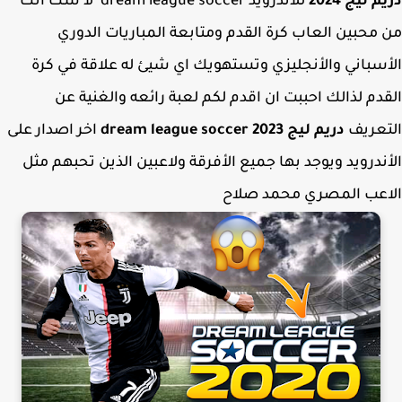
 ليج 2024
للاندرويد dream league soccer لا شك انك
محبين العاب كرة القدم ومتابعة المباريات الدوري
سباني والأنجليزي وتستهويك اي شيئ له علاقة في كرة
دم لذالك احببت ان اقدم لكم لعبة رائعه والغنية عن
تعريف
دريم ليج dream league soccer 2023
اخر اصدار على
ندرويد ويوجد بها جميع الأفرقة ولاعبين الذين تحبهم مثل
اعب المصري محمد صلاح