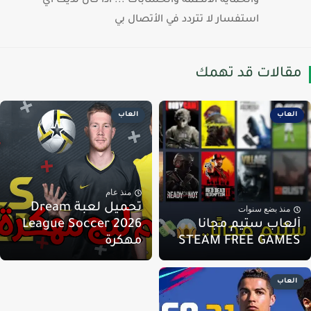
والحمايه الأنظمة والحسابات ... اذا كان لديك اي
استفسار لا تتردد في الأتصال بي
قالات قد تهمك
العاب
العاب
منذ عام
تحميل لعبة Dream
منذ بضع سنوات
لعاب ستيم مجانا
League Soccer 2026
STEAM FREE GAME
مهكرة
العاب