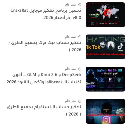
منذ عام
تحميل برنامج تهكير موبايل CraxsRat
v8.0 اخر أصدار 2026
منذ عام
تهكير حساب تيك توك بجميع الطرق (
2026 )
منذ عام
DeepSeek و Kimi 2.6 و GLM — أقوى
تقنيات الـ Jailbreak وتخطي القيود 2026
منذ عام
تهكير حساب الانستقرام بجميع الطرق
( 2026 )